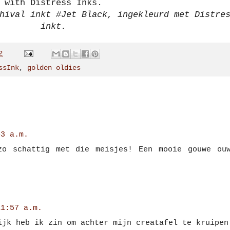
with Distress Inks.
hival inkt #Jet Black, ingekleurd met Distre
inkt.
2
ssInk
,
golden oldies
43 a.m.
zo schattig met die meisjes! Een mooie gouwe ou
11:57 a.m.
ijk heb ik zin om achter mijn creatafel te kruipen