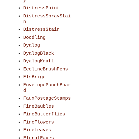
y
DistressPaint
DistressSprayStai
n
DistressStain
Doodling
Dyalog
DyalogBlack
DyalogKraft
EcolineBrushPens
ElsBrige
EnvelopePunchBoar
d
FauxPostageStamps
FineBaubles
FineButterflies
FineFlowers
FineLeaves
FloralFaves