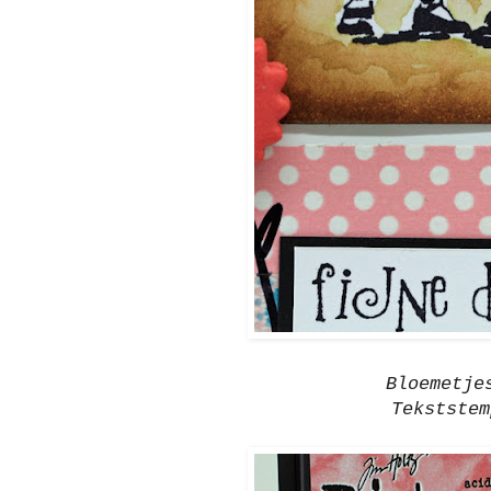
Bloemetje
Tekststem