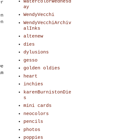
WatercolorWednesd
er
ay
WendyVecchi
en
en
WendyVecchiArchiv
alInks
altenew
dies
dylusions
gesso
e
golden oldies
am
heart
inchies
karenBurnistonDie
s
mini cards
neocolors
pencils
photos
poppies