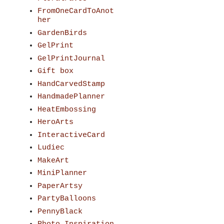
FromOneCardToAnot
her
GardenBirds
GelPrint
GelPrintJournal
Gift box
HandCarvedStamp
HandmadePlanner
HeatEmbossing
HeroArts
InteractiveCard
Ludiec
MakeArt
MiniPlanner
PaperArtsy
PartyBalloons
PennyBlack
d