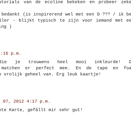
utorials van de ecoline bekeken en probeer zek
 bedankt (is inspirerend wel met een D ??? / ik b
ller - blijkt typisch te zijn voor iemand met e
ing )
2:16 p.m.
 die je trouwens heel mooi inkleurde! D
es matchen er perfect mee. En de tape en fo
n vrolijk geheel van. Erg leuk kaartje!
i 07, 2012 4:17 p.m.
nte Karte, gefällt mir sehr gut!