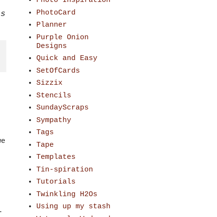
Photo Inspiration
PhotoCard
ss
Planner
Purple Onion
Designs
Quick and Easy
SetOfCards
Sizzix
Stencils
SundayScraps
Sympathy
Tags
we
Tape
Templates
Tin-spiration
Tutorials
Twinkling H2Os
Using up my stash
.