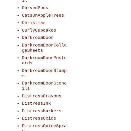
il
CarvedPods
CatsOnAppleTrees
Christmas
CurlyCupcakes
DarkroomDoor
DarkroomDoorColla
geSheets
DarkroomDoorPostc
ards
DarkroomDoorStamp
s
DarkroomDoorStenc
ils
DistressCrayons
DistressInk
DistressMarkers
DistressOxide
DistressOxideSpra