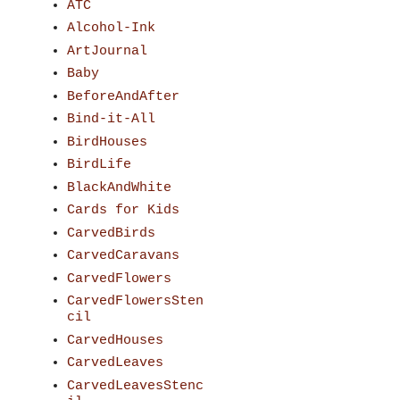
ATC
Alcohol-Ink
ArtJournal
Baby
BeforeAndAfter
Bind-it-All
BirdHouses
BirdLife
BlackAndWhite
Cards for Kids
CarvedBirds
CarvedCaravans
CarvedFlowers
CarvedFlowersSten
cil
CarvedHouses
CarvedLeaves
CarvedLeavesStenc