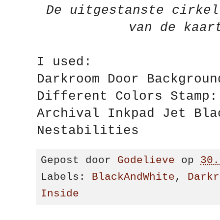
De uitgestanste cirkel
van de kaar
I used:
Darkroom Door Backgro
Different Colors Stamp
Archival Inkpad Jet Bla
Nestabilities
Gepost door
Godelieve
op
30.
Labels:
BlackAndWhite
,
Darkr
Inside