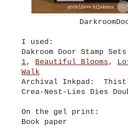
DarkroomDo
I used:
Dakroom Door Stamp Se
1
,
Beautiful Blooms
,
Lo
Walk
Archival Inkpad: Thist
Crea-Nest-Lies Dies Dou
On the gel print:
Book paper