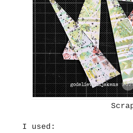
Scra
I used: