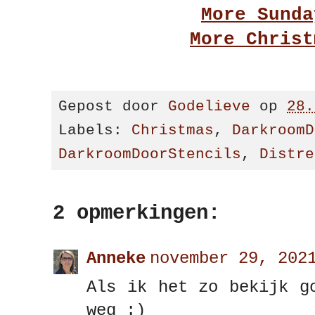
More Sunda
More Christ
Gepost door
Godelieve
op
28.
Labels:
Christmas
,
DarkroomD
DarkroomDoorStencils
,
Distre
2 opmerkingen:
Anneke
november 29, 202
Als ik het zo bekijk g
weg :)